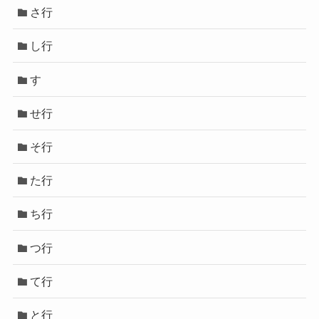
さ行
し行
す
せ行
そ行
た行
ち行
つ行
て行
と行