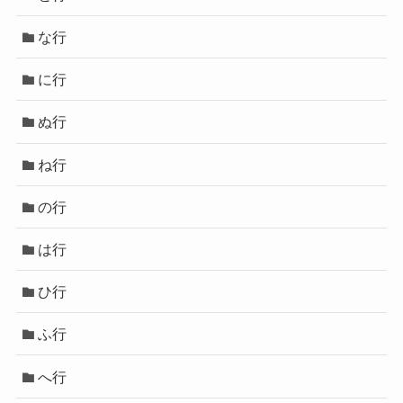
な行
に行
ぬ行
ね行
の行
は行
ひ行
ふ行
へ行