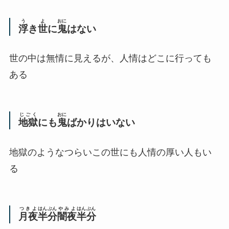
う
よ
おに
浮
き
世
に
鬼
はない
世の中は無情に見えるが、人情はどこに行っても
ある
じごく
おに
地獄
にも
鬼
ばかりはいない
地獄のようなつらいこの世にも人情の厚い人もい
る
つきよ
はんぶん
やみよ
はんぶん
月夜
半分
闇夜
半分