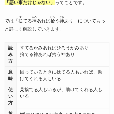
「悪い事だけじゃない
」
ってことです。
す
かみ
ひろ
かみ
では「
捨
てる
神
あれば
拾
う
神
あり」についてもっ
と詳しく解説していきます。
読
すてるかみあればひろうかみあり
み
捨てる神あれば拾う神あり
方
意
困っているときに捨てる人もいれば、助
味
けてくれる人もいる
使
見捨てる人もいるが、助けてくれる人も
い
いる
方
英
When one door shuts, another opens.