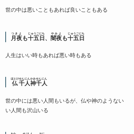
世の中は悪いこともあれば良いこともある
つきよ
じゅうごにち
やみよ
じゅうごにち
月夜
も
十五日
、
闇夜
も
十五日
人生はいい時もあれば悪い時もある
ほとけ
せんにん
かみ
せんにん
仏
千人
神
千人
世の中には悪い人間もいるが、仏や神のようない
い人間も沢山いる
わた
せけん
おに