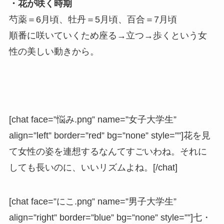
・花が咲く時期
芍薬＝6月頃、牡丹＝5月頃、百合＝7月頃
順番に咲いていくため座る→立つ→歩くという女
性の美しい動きから。
[chat face=”悩み.png” name=”女子大学生”
align=”left” border=”red” bg=”none” style=””]花を見
て女性の姿を連想するなんてすごいわね。それに
しても長いのに、いいリズムよね。[/chat]
[chat face=”にこ.png” name=”男子大学生”
align=”right” border=”blue” bg=”none” style=””]七・