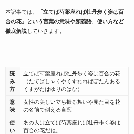
本記事では、
「立てば芍薬座れば牡丹歩く姿は百
合の花」という言葉の意味や類義語、使い方など
徹底解説
していきます。
読
立てば芍薬座れば牡丹歩く姿は百合の花
み
（たてばしゃくやくすわればぼたんある
方
くすがたはゆりのはな）
意
女性の美しい立ち振る舞いや見た目を花
味
の名前で例える言葉
使
あの人は立てば芍薬座れば牡丹歩く姿は
い
百合の花だね。