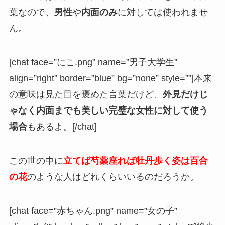
葉なので、
男性
や
内面のみ
に対しては使われませ
ん。
[chat face=”にこ.png” name=”男子大学生”
align=”right” border=”blue” bg=”none” style=””]本来
の意味は見た目を褒めた言葉だけど、
外見だけじ
ゃなく内面までも美しい
完璧な女性に対して使う
場合
もあるよ。[/chat]
この世の中に
立てば芍薬座れば牡丹歩く姿は百合
の花
のような人はどれくらいいるのだろうか。
[chat face=”赤ちゃん.png” name=”女の子”