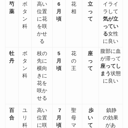
芍
ボ
高い
6
花
立
イライ
薬
タ
位置
月
相
っ
ラして
ン
に花
頃
て
気が立
科
を咲
ってい
かせ
る
女性
る
に良い
腹部に血
牡
ボ
枝の
5
花
座
が滞って
丹
タ
先に
月
の
っ
座ってし
ン
横向
頃
王
て
まう
状態
科
きに
に良い
花を
咲か
せる
百
ユ
高い
7
聖
歩
鎮静
合
リ
位置
月
母
い
の効果
科
に咲
頃
マ
て
があ