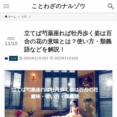
ことわざのナルゾウ
ホーム
た行
立てば芍薬座れば牡丹歩く姿は百
2022
合の花の意味とは？使い方・類義
11/10
語などを解説！
2022年11月10日
2022年11月10日
た行