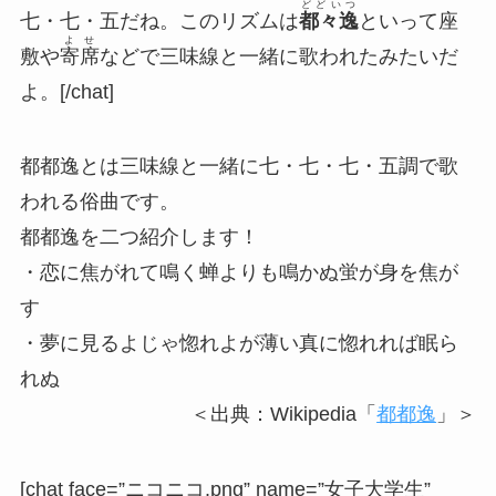
どどいつ
七・七・五だね。このリズムは
都々逸
といって座
よせ
敷や
寄席
などで三味線と一緒に歌われたみたいだ
よ。[/chat]
都都逸とは三味線と一緒に
七・七・七・五調
で歌
われる俗曲です。
都都逸を二つ紹介します！
・恋に焦がれて鳴く蝉よりも鳴かぬ蛍が身を焦が
す
・夢に見るよじゃ惚れよが薄い真に惚れれば眠ら
れぬ
＜出典：Wikipedia「
都都逸
」＞
[chat face=”ニコニコ.png” name=”女子大学生”