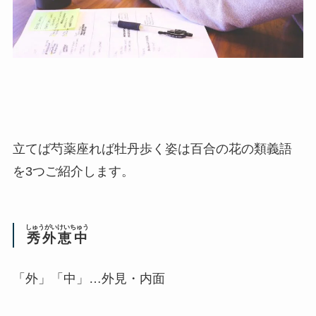
立てば芍薬座れば牡丹歩く姿は百合の花の類義語
を3つご紹介します。
しゅうがいけいちゅう
秀外恵中
「外」「中」…外見・内面