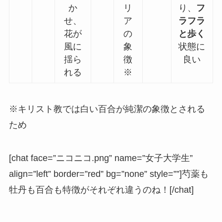
か
リ
り、
フ
せ、
ア
ラフラ
花が
の
と歩く
風に
象
状態に
揺ら
徴
良い
れる
※
※キリスト教では白い百合が純潔の象徴とされる
ため
[chat face=”ニコニコ.png” name=”女子大学生”
align=”left” border=”red” bg=”none” style=””]芍薬も
牡丹も百合も特徴がそれぞれ違うのね！[/chat]