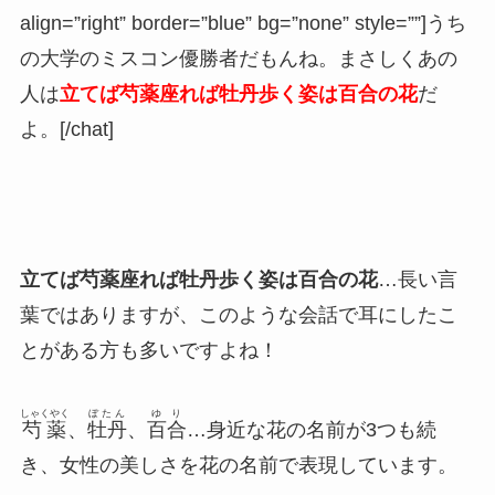
align=”right” border=”blue” bg=”none” style=””]うち
の大学のミスコン優勝者だもんね。まさしくあの
人は
立てば芍薬座れば牡丹歩く姿は百合の花
だ
よ。[/chat]
立てば芍薬座れば牡丹歩く姿は百合の花
…長い言
葉ではありますが、このような会話で耳にしたこ
とがある方も多いですよね！
しゃくやく
ぼたん
ゆり
芍薬
、
牡丹
、
百合
…身近な花の名前が3つも続
き、
女性の美しさを花の名前で表現
しています。