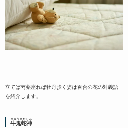
立てば芍薬座れば牡丹歩く姿は百合の花の対義語
を紹介します。
ぎゅうきだしん
牛鬼蛇神