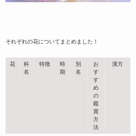
それぞれの花についてまとめました！
花
科
特徴
時
別
お
漢方
名
期
名
す
す
め
の
鑑
賞
方
法