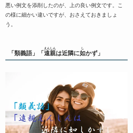
悪い例文を添削したのが、上の良い例文です。こ
の様に細かい違いですが、おさえておきましょ
う。
えんしん
し
「類義語」「
遠親
は近隣に
如
かず」