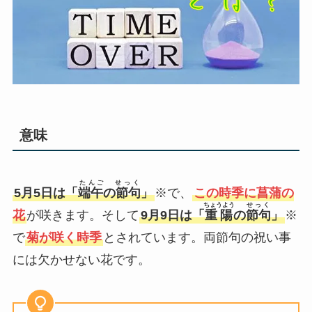
意味
たんご せっく
5月5日は「
端午の節句
」
※で、
この時季に菖蒲の
ちょうよう
せっく
花
が咲きます。そして
9月9日は「
重陽
の
節句
」
※
で
菊が咲く時季
とされています。両節句の祝い事
には欠かせない花です。