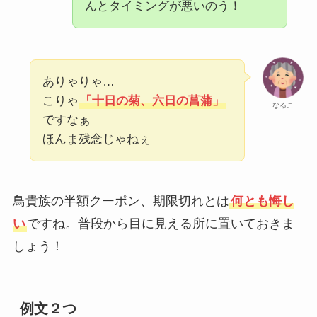
んとタイミングが悪いのう！
ありゃりゃ…
こりゃ
「十日の菊、六日の菖蒲」
なるこ
です
なぁ
ほんま残念じゃねぇ
鳥貴族の半額クーポン、期限切れとは
何とも悔し
い
ですね。普段から目に見える所に置いておきま
しょう！
例文２つ