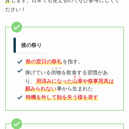
介
します。日常でも使えるのでぜひ参考にしてく
ださい！
後の祭り
祭の翌日の祭礼
を指す。
くもつ
捧げている
供物
を飲食する習慣があ
だし
り、
用済みになった
山車
や祭事用具は
顧みられない
事から生まれた
時機を外して効を失う様を表す