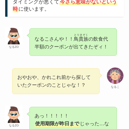
タイミングが悪くて
今さら意味がないという
時
に使います。
とりきぞく
なるこさんや！！
鳥貴族
の飲食代
半額のクーポンが出てきたぞィ！
なるZO
おやおや、かれこれ前から探して
いたクーポンのことじゃな！？
なるこ
あっ！！！！！
使用期限が昨日まで
じゃった…な
なるZO