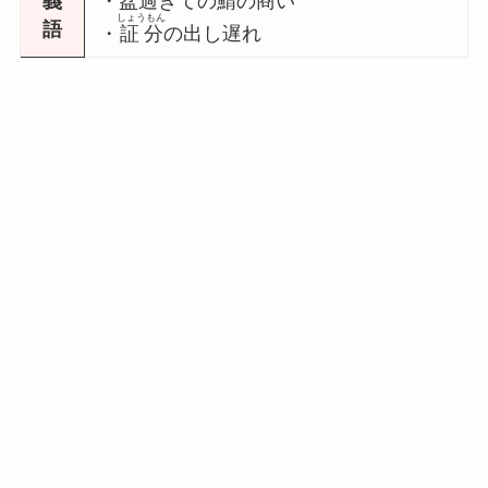
義
・盆過ぎての
鯖
の商い
しょうもん
語
・
証分
の出し遅れ