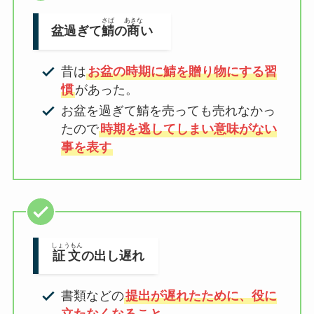
さば
あきな
盆過ぎて
鯖
の
商
い
昔は
お盆の時期に鯖を贈り物にする習
慣
があった。
お盆を過ぎて鯖を売っても売れなかっ
たので
時期を逃してしまい意味がない
事を表す
しょうもん
証文
の出し遅れ
書類などの
提出が遅れたために、役に
立たなくなること