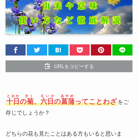
URLをコピーする
とおか きく
むいか あやめ
十日の菊
、
六日の菖蒲
ってことわざ
をご
存じでしょうか？
どちらの花も見たことはある方もいると思いま