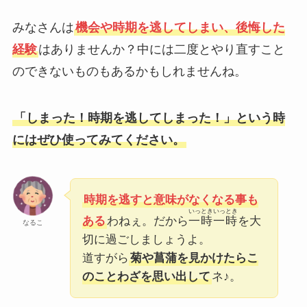
みなさんは
機会や時期を逃してしまい、後悔した
経験
はありませんか？中には二度とやり直すこと
のできないものもあるかもしれませんね。
「しまった！時期を逃してしまった！」という時
にはぜひ使ってみてください。
時期を逃すと意味がなくなる事も
いっときいっとき
ある
わねぇ。だから
一時一時
を大
なるこ
切に過ごしましょうよ。
道すがら
菊や菖蒲を見かけたらこ
のことわざを思い出して
ネ♪。