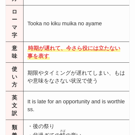
ロ
ー
Tooka no kiku muika no ayame
マ
字
意
時期が遅れて、今さら役には立たない
味
事を表す
使
期限やタイミングが遅れてしまい、もは
い
や意味をなさない状況で使う
方
英
It is late for an opportunity and is worthle
文
ss.
訳
・後の祭り
類
さば