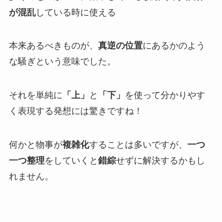
が混乱
している時に使える
本来あるべきものが、
真逆の位置
にあるかのよう
な騒ぎという意味でした。
それを単純に
「上」
と
「下」
を使って分かりやす
く表現する発想には驚きですね！
何かと物事が
複雑化
することは多いですが、
一つ
一つ整理
をしていくと
錯綜
せずに解決するかもし
れません。