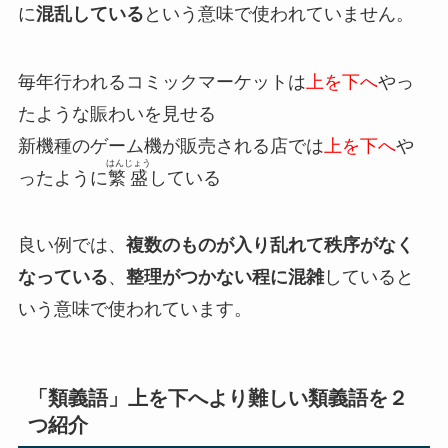
に
混乱している
という意味で使われていません。
毎年行われるコミックマーケットは
上を下へ
やっ
たような賑わいを見せる
新機種のゲーム機が販売される店では
上を下へ
や
はんじょう
ったように
繁盛
している
良い例では、
複数のものが入り乱れて
秩序がなく
なっている
、
整理がつかない程に混雑
していると
いう意味で使われています。
「類義語」上を下へより難しい類義語を２
つ紹介