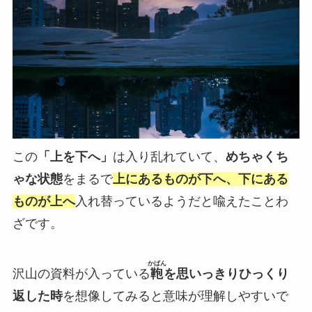
この
「上を下へ」
は入り乱れていて、
めちゃくち
ゃな状態
をまるで
上にあるものが下へ、下にある
ものが上へ
入れ替っているようだと喩えたことわ
ざです。
かばん
沢山の資料が入っている
鞄
を思いっきりひっくり
返した時
を想像してみると意味が理解しやすいで