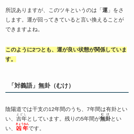
所説ありますが、このツキというのは「
運
」をさ
します。運が回ってきていると言い換えることが
できますよね。
このように2つとも、運が良い状態が関係していま
す。
「対義語」無卦（むけ）
陰陽道では干支の12年間のうち、7年間は有卦とい
よどし
むけ
い、
吉年
としています。残りの5年間が
無卦
とい
きょうねん
い、
凶年
です。