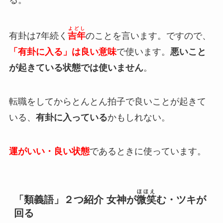
る。
よどし
有卦は7年続く
吉年
のことを言います。ですので、
「有卦に入る」は良い意味
で使います。
悪いこと
が起きている状態では使いません
。
転職をしてからとんとん拍子で良いことが起きて
いる、
有卦に入っている
かもしれない。
運がいい・良い状態
であるときに使っています。
ほほえ
「類義語」２つ紹介 女神が
微笑
む・ツキが
回る