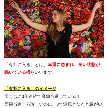
「有卦に入る」とは、
幸運に恵まれ、良い状態が
続いている様
をいいます。
「有卦に入る」のイメージ
宝くじに3年連続で高額当選している！
高額当選すら珍しいのに、3年連続となると
運がい