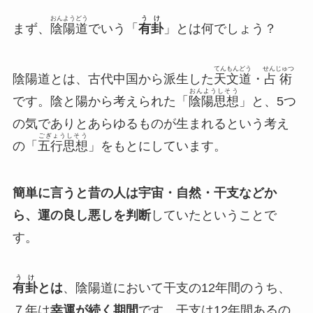
おんようどう
うけ
まず、
陰陽道
でいう「
有卦
」とは何でしょう？
てんもんどう
せんじゅつ
陰陽道とは、古代中国から派生した
天文道
・
占術
おんようしそう
です。陰と陽から考えられた「
陰陽思想
」と、5つ
の気でありとあらゆるものが生まれるという考え
ごぎょうしそう
の「
五行思想
」をもとにしています。
簡単に言うと昔の人は宇宙・自然・干支などか
ら、運の良し悪しを判断
していたということで
す。
うけ
有卦
とは
、陰陽道において干支の12年間のうち、
７年は
幸運が続く期間
です。干支は12年間あるの