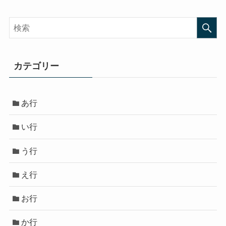
カテゴリー
あ行
い行
う行
え行
お行
か行