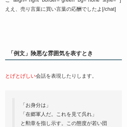
こ” align=”right” border=”green” bg=”none” style=””]
ええ、売り言葉に買い言葉の応酬でしたよ[/chat]
「例文」険悪な雰囲気を表すとき
とげとげしい
会話を表現したりします。
「お身分は」
「在郷軍人だ。これを見て呉れ」
と勲章を指し示す。この態度が若い団