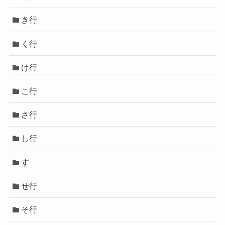
き行
く行
け行
こ行
さ行
し行
す
せ行
そ行