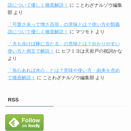
語について優しく徹底解説！
に
ことわざナルゾウ編集
部
より
「可愛さ余って憎さ百倍」の意味とは？使い方や類義
語について優しく徹底解説！
に
マツモト
より
「犬も歩けば棒に当たる」の意味とは？分かりやすい
使い方と例文で解説！
に
ヒフミヨは天岩戸の祝詞かな
より
「魚心あれば水心」とは？意味や使い方・由来を含め
て徹底解説！
に
ことわざナルゾウ編集部
より
RSS