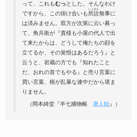
って、これも
むっ
とした。そんなわけ
しょせん
ですから、この掛け合いも
所詮
無事に
は済みません。双方が次第に云い募っ
て、角兵衛が『貴様も小屋の代人で出
て来たからは、どうして俺たちの顔を
立てるか、その覚悟はあるだろう』と
云うと、岩蔵の方でも『知れたこと
だ、おれの首でもやる』と売り言葉に
買い言葉、根が乱暴な連中だから堪ま
りません。
（岡本綺堂『半七捕物帳
唐人飴
』）