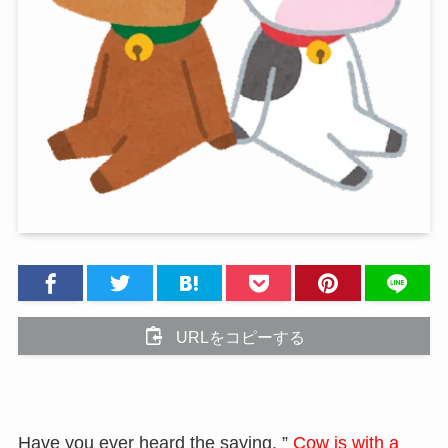
URLをコピーする
Have you ever heard the saying, ”
Cow is with a