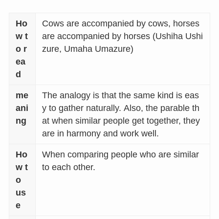
Ho
Cows are accompanied by cows, horses
w t
are accompanied by horses (Ushiha Ushi
o r
zure, Umaha Umazure)
ea
d
me
The analogy is that the same kind is eas
ani
y to gather naturally.
Also, the parable th
ng
at when similar people get together, they
are in harmony and work well.
Ho
When comparing people who are similar
w t
to each other.
o
us
e