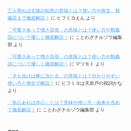
三人寄れば文殊の知恵の意味とは？使い方や例文、類
義語まで徹底解説！
に
ヒフミヨえん
より
「可愛さ余って憎さ百倍」の意味とは？使い方や類義
語について優しく徹底解説！
に
ことわざナルゾウ編集
部
より
「可愛さ余って憎さ百倍」の意味とは？使い方や類義
語について優しく徹底解説！
に
マツモト
より
「犬も歩けば棒に当たる」の意味とは？分かりやすい
使い方と例文で解説！
に
ヒフミヨは天岩戸の祝詞かな
より
「魚心あれば水心」とは？意味や使い方・由来を含め
て徹底解説！
に
ことわざナルゾウ編集部
より