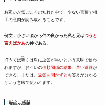
お互いが気ごころの知れた中で、少ない言葉で相
手の意図が読み取れることです。
例文：小さい頃から仲の良かった私と兄は
つうと
言えばかあ
の仲である。
ひび
打うてば
響
くは単に返答が早いという意味で使わ
れますが、お互いの
信頼関係の結果、早い返答
が
できる、または、
返答を聞かずとも
答えが分かる
という意味で使われます。
あうん
こきゅう
阿吽
の
呼吸