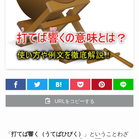
URLをコピーする
「
打てば響く（うてばひびく）
」ということわざ