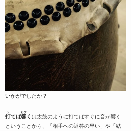
いかがでしたか？
う
ひび
打
てば
響
く
は太鼓のように打てばすぐに音が響く
ということから、「相手への返答の早い」や「結