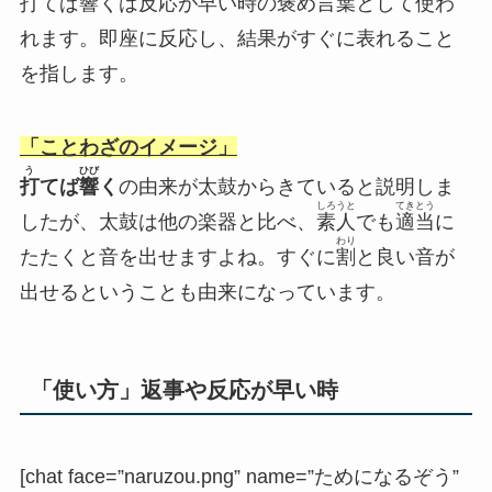
打てば響くは反応が早い時の褒め言葉として使わ
れます。即座に反応し、結果がすぐに表れること
を指します。
「ことわざのイメージ」
う
ひび
打
てば
響
く
の由来が太鼓からきていると説明しま
しろうと
てきとう
したが、太鼓は他の楽器と比べ、
素人
でも
適当
に
わり
たたくと音を出せますよね。すぐに
割
と良い音が
出せるということも由来になっています。
「使い方」返事や反応が早い時
[chat face=”naruzou.png” name=”ためになるぞう”