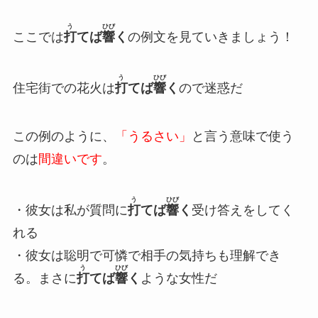
う
ひび
ここでは
打
てば
響
く
の例文を見ていきましょう！
う
ひび
住宅街での花火は
打
てば
響
く
ので迷惑だ
この例のように、
「うるさい」
と言う意味で使う
のは
間違いです
。
う
ひび
・彼女は私が質問に
打
てば
響
く
受け答えをしてく
れる
・彼女は聡明で可憐で相手の気持ちも理解でき
う
ひび
る。まさに
打
てば
響
く
ような女性だ