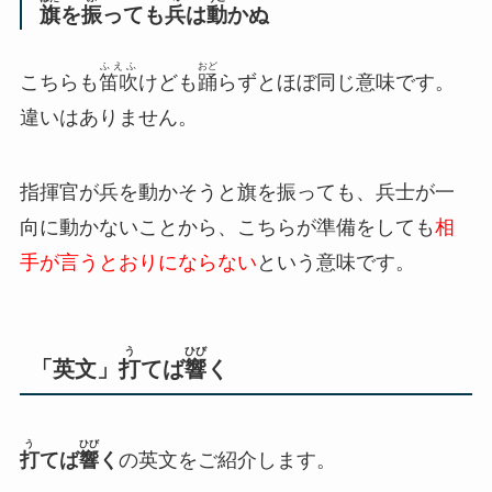
旗
を
振
っても
兵
は
動
かぬ
ふえふ
おど
こちらも
笛吹
けども
踊
らずとほぼ同じ意味です。
違いはありません。
指揮官が兵を動かそうと旗を振っても、兵士が一
向に動かないことから、こちらが準備をしても
相
手が言うとおりにならない
という意味です。
う
ひび
「英文」
打
てば
響
く
う
ひび
打
てば
響
く
の英文をご紹介します。