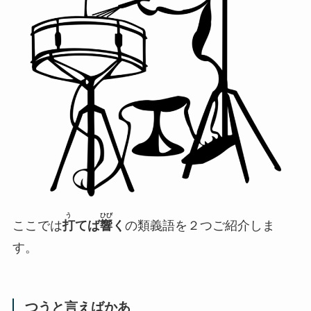
う
ひび
ここでは
打
てば
響
く
の類義語を２つご紹介しま
す。
つうと言えばかあ