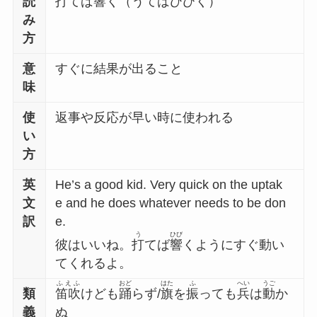
読
打てば響く（うてばひびく）
み
方
意
すぐに結果が出ること
味
使
返事や反応が早い時に使われる
い
方
英
He’s a good kid. Very quick on the uptak
文
e and he does whatever needs to be don
訳
e.
う
ひび
彼はいいね。
打
てば
響
くようにすぐ動い
てくれるよ。
ふえふ
おど
はた
ふ
へい
うご
類
笛吹
けども
踊
らず/
旗
を
振
っても
兵
は
動
か
義
ぬ