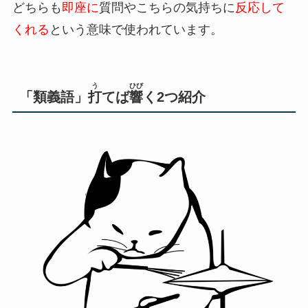
どちらも
即座に
質問やこちらの気持ちに
反応して
くれ
る
という意味で使われています。
う
ひび
「類義語」
打
てば
響
く2つ紹介