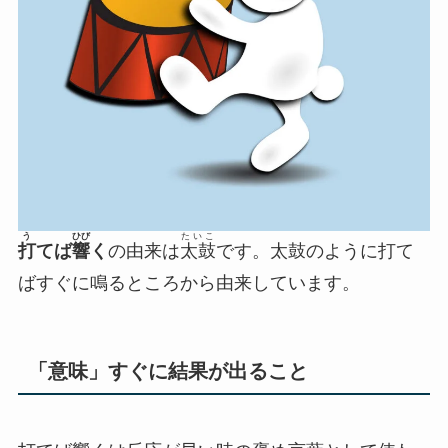
う
ひび
たいこ
打
てば
響
く
の由来は
太鼓
です。太鼓のように打て
ばすぐに鳴るところから由来しています。
「意味」すぐに結果が出ること