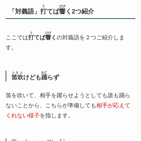
う
ひび
「対義語」
打
てば
響
く2つ紹介
う
ひび
ここでは
打
てば
響
く
の対義語を２つご紹介しま
す。
ふえふ
おど
笛吹
けども
踊
らず
笛を吹いて、相手を躍らせようとしても誰も踊ら
ないことから、こちらが準備しても
相手が応えて
くれない様子
を指します。
はた
ふ
へい
うご