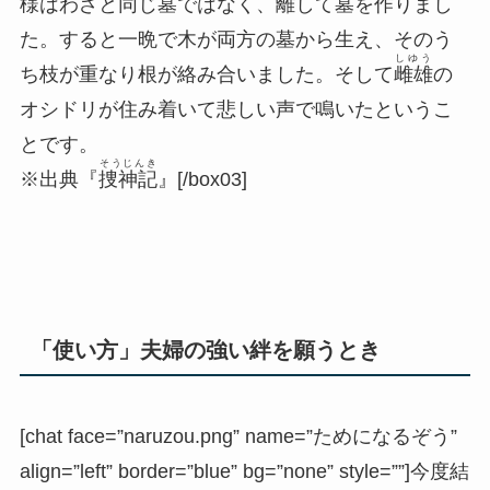
様はわざと同じ墓ではなく、離して墓を作りまし
た。すると一晩で木が両方の墓から生え、そのう
しゆう
ち枝が重なり根が絡み合いました。そして
雌雄
の
オシドリが住み着いて悲しい声で鳴いたというこ
とです。
そうじんき
※出典『
捜神記
』[/box03]
「使い方」夫婦の強い絆を願うとき
[chat face=”naruzou.png” name=”ためになるぞう”
align=”left” border=”blue” bg=”none” style=””]今度結