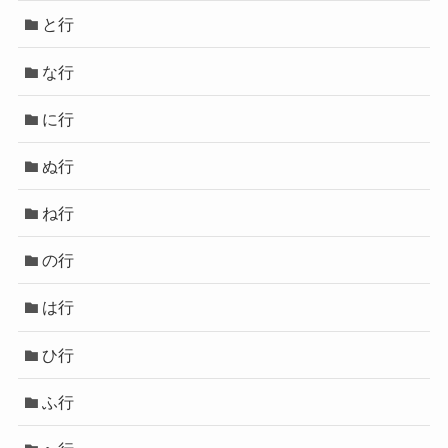
と行
な行
に行
ぬ行
ね行
の行
は行
ひ行
ふ行