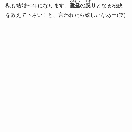
えんおう
ちぎ
私も結婚30年になります。
鴛鴦
の
契
り
となる秘訣
を教えて下さい！と、言われたら嬉しいなあー(笑)