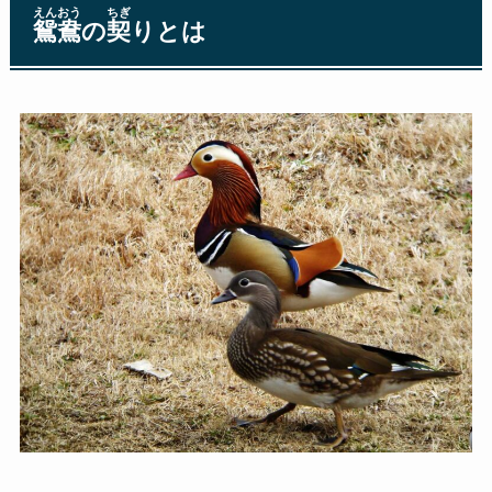
えんおう
ちぎ
鴛鴦
の
契
りとは