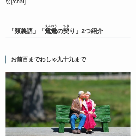
な[/chat]
えんおう
ちぎ
「類義語」「
鴛鴦
の
契
り」2つ紹介
お前百までわしゃ九十九まで