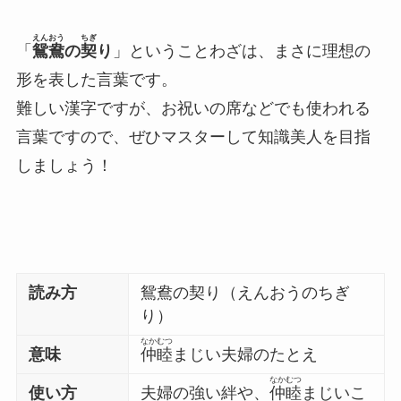
えんおう
ちぎ
「
鴛鴦
の
契
り
」ということわざは、まさに理想の
形を表した言葉です。
難しい漢字ですが、お祝いの席などでも使われる
言葉ですので、ぜひマスターして知識美人を目指
しましょう！
読み方
鴛鴦の契り（えんおうのちぎ
り）
なかむつ
意味
仲睦
まじい夫婦のたとえ
なかむつ
使い方
夫婦の強い絆や、
仲睦
まじいこ