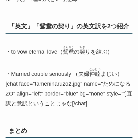
「英文」「鴛鴦の契り」の英文訳を2つ紹介
えんおう
ちぎ
・to vow eternal love（
鴛鴦
の
契
りを結ぶ）
なかむつ
・Married couple seriously （夫婦
仲睦
まじい）
[chat face=”tameninaruzo2.jpg” name=”ためになる
ZO” align=”left” border=”blue” bg=”none” style=””]直
訳と意訳ということじゃな[/chat]
まとめ