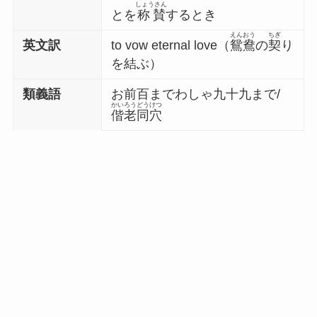
しょうさん
とを
称賛
するとき
えんおう
ちぎ
英文訳
to vow eternal love（
鴛鴦
の
契
り
を結ぶ）
類義語
お前百までわしゃ九十九まで/
かいろうどうけつ
偕老同穴