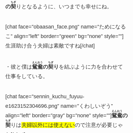
ちぎ
の
契
りとなるように、いつまでも幸せにね。
[chat face=”obaasan_face.png” name=”ためになる
こ” align=”left” border=”green” bg=”none” style=””]
生涯助け合う夫婦は素敵ですね[/chat]
えんおう
ちぎ
・彼と僕は
鴛鴦
の
契
り
を結ぶように力を合わせて
仕事をしている。
[chat face=”sennin_kuchu_fuyuu-
e1623152304696.png” name=”くわしいぞう”
えんおう
align=”left” border=”gray” bg=”none” style=””]
鴛鴦
の
ちぎ
契
りは
夫婦以外には使えない
ので注意が必要じゃ