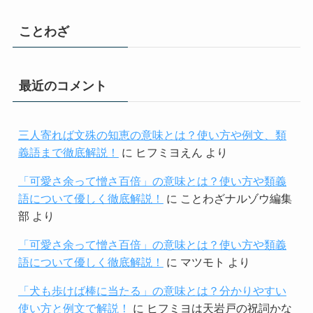
ことわざ
最近のコメント
三人寄れば文殊の知恵の意味とは？使い方や例文、類
義語まで徹底解説！
に
ヒフミヨえん
より
「可愛さ余って憎さ百倍」の意味とは？使い方や類義
語について優しく徹底解説！
に
ことわざナルゾウ編集
部
より
「可愛さ余って憎さ百倍」の意味とは？使い方や類義
語について優しく徹底解説！
に
マツモト
より
「犬も歩けば棒に当たる」の意味とは？分かりやすい
使い方と例文で解説！
に
ヒフミヨは天岩戸の祝詞かな