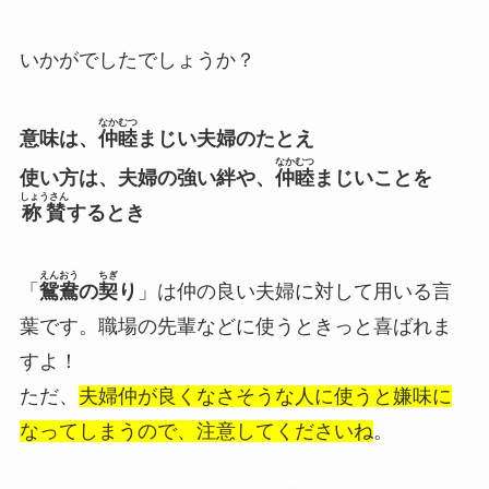
いかがでしたでしょうか？
なかむつ
意味は、
仲睦
まじい夫婦のたとえ
なかむつ
使い方は、夫婦の強い絆や、
仲睦
まじいことを
しょうさん
称賛
するとき
えんおう
ちぎ
「
鴛鴦
の
契
り
」は仲の良い夫婦に対して用いる言
葉です。職場の先輩などに使うときっと喜ばれま
すよ！
ただ、
夫婦仲が良くなさそうな人に使うと嫌味に
なってしまうので、注意してくださいね
。