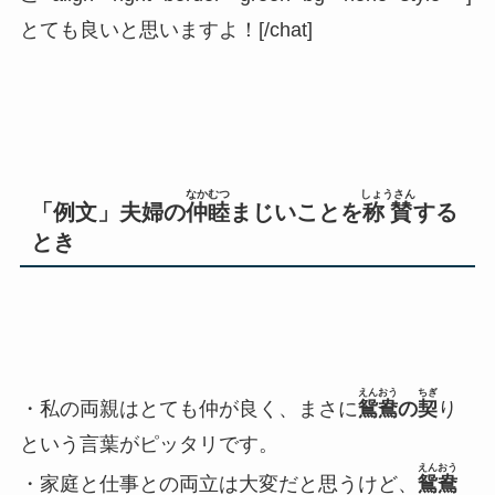
とても良いと思いますよ！[/chat]
なかむつ
しょうさん
「例文」夫婦の
仲睦
まじいことを
称賛
する
とき
えんおう
ちぎ
・私の両親はとても仲が良く、まさに
鴛鴦
の
契
り
という言葉がピッタリです。
えんおう
・家庭と仕事との両立は大変だと思うけど、
鴛鴦