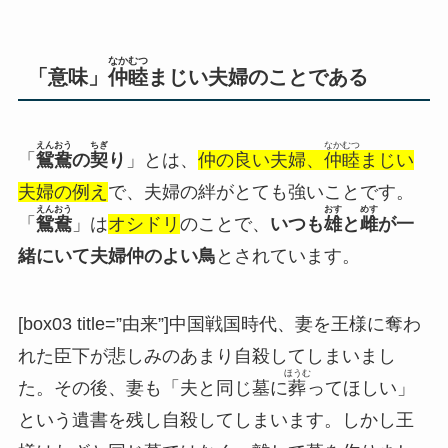
なかむつ
「意味」
仲睦
まじい夫婦のことである
えんおう
ちぎ
なかむつ
「
鴛鴦
の
契
り
」とは、
仲の良い夫婦、
仲睦
まじい
夫婦の例え
で、夫婦の絆がとても強いことです。
えんおう
おす
めす
「
鴛鴦
」は
オシドリ
のことで、
いつも
雄
と
雌
が一
緒にいて夫婦仲のよい鳥
とされています。
[box03 title=”由来”]中国戦国時代、妻を王様に奪わ
れた臣下が悲しみのあまり自殺してしまいまし
ほうむ
た。その後、妻も「夫と同じ墓に
葬
ってほしい」
という遺書を残し自殺してしまいます。しかし王