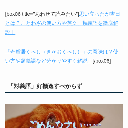
[box06 title=”あわせて読みたい”]
思い立ったが吉日
とは？ことわざの使い方や英文、類義語を徹底解
説！
「奇貨居くべし（きかおくべし）」の意味は？使
い方や類義語など分かりやすく解説！
[/box06]
「対義語」好機逸すべからず