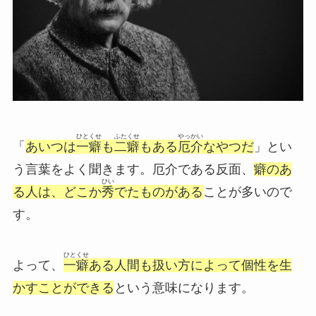
ひとくせ
ふたくせ
やっかい
「
あいつは
一癖
も
二癖
もある
厄介
なやつだ
」とい
う言葉をよく聞きます。厄介である反面、
癖のあ
ひい
る人は、どこか
秀
でたものがある
ことが多いので
す。
ひとくせ
よって、
一癖
ある人間も扱い方によって個性を生
かすことができる
という意味になります。