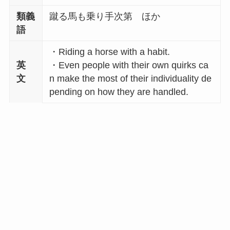
類義
蹴る馬も乗り手次第 ほか
語
・Riding a horse with a habit.
英
・Even people with their own quirks ca
文
n make the most of their individuality de
pending on how they are handled.