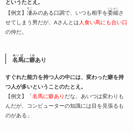
というたとえ。
すご
いしゅく
【例文】
凄
みのある口調で、いつも相手を
委縮
さ
せてしまう男だが、Aさんとは
人食い馬にも合い口
の仲だ。
めいば
くせ
名馬
に
癖
あり
すぐれた能力を持つ人の中には、変わった癖を持
つ人が多いということのたとえ。
【例文】「
名馬に癖あり
だな。あいつは変わりも
んだが、コンピューターの知識には目を見張るも
のがある」