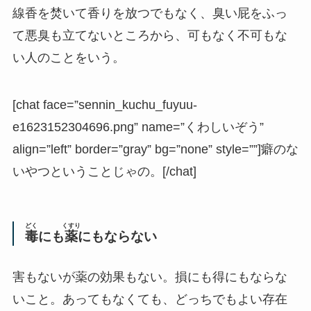
線香を焚いて香りを放つでもなく、臭い屁をふっ
て悪臭も立てないところから、可もなく不可もな
い人のことをいう。
[chat face=”sennin_kuchu_fuyuu-
e1623152304696.png” name=”くわしいぞう”
align=”left” border=”gray” bg=”none” style=””]癖のな
いやつということじゃの。[/chat]
どく
くすり
毒
にも
薬
にもならない
害もないが薬の効果もない。損にも得にもならな
いこと。あってもなくても、どっちでもよい存在