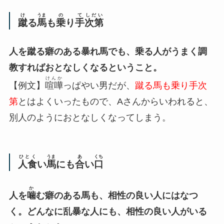
け
うま
の
て
しだい
蹴
る
馬
も
乗
り
手
次第
人を蹴る癖のある暴れ馬でも、乗る人がうまく調
教すればおとなしくなるということ。
けんか
【例文】
喧嘩
っぱやい男だが、
蹴る馬も乗り手次
第
とはよくいったもので、Aさんからいわれると、
別人のようにおとなしくなってしまう。
ひとく
うま
あ
くち
人食
い
馬
にも
合
い
口
か
人を
噛
む癖のある馬も、相性の良い人にはなつ
く。どんなに乱暴な人にも、相性の良い人がいる