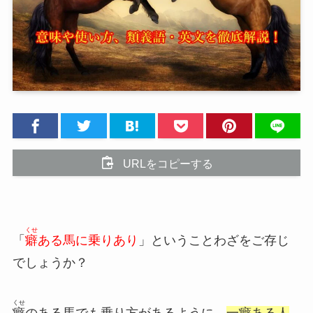
URLをコピーする
くせ
「
癖
ある馬に乗りあり
」ということわざをご存じ
でしょうか？
くせ
癖
のある馬でも乗り方があるように、
一癖ある人