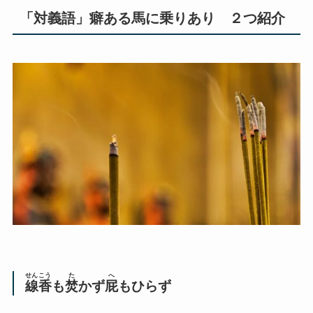
「対義語」癖ある馬に乗りあり ２つ紹介
せんこう
た
へ
線香
も
焚
かず
屁
もひらず