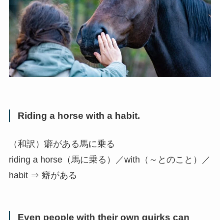
Riding a horse with a habit.
（和訳）癖がある馬に乗る
riding a horse（馬に乗る）／with（～とのこと）／
habit ⇒ 癖がある
Even people with their own quirks can