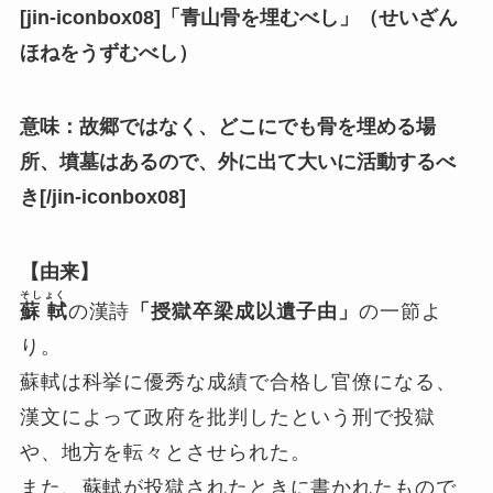
[jin-iconbox08]
「青山骨を埋むべし」（せいざん
ほねをうずむべし）
意味：故郷ではなく、どこにでも骨を埋める場
所、墳墓はあるので、外に出て大いに活動するべ
き
[/jin-iconbox08]
【由来】
そしょく
蘇 軾
の漢詩
「授獄卒梁成以遺子由」
の一節よ
り。
蘇軾は科挙に優秀な成績で合格し官僚になる
、
漢文によって政府を批判したという刑で投獄
や、地方を転々とさせられた。
また、蘇軾が投獄されたときに書かれたもので