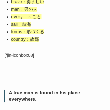
brave：勇ましい
man：男の人
every：～ごと
sail：航海
forms：形づくる
country：故郷
[/jin-iconbox08]
A true man is found in his place
everywhere.