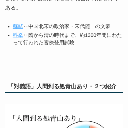
ある。
蘇軾
‥中国北宋の政治家・宋代随一の文豪
科挙
‥隋から清の時代まで、約1300年間にわた
って行われた官僚登用試験
「対義語」人間到る処青山あり・２つ紹介