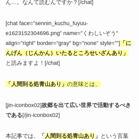
ん…。なんて読むんですか？[/chat]
[chat face=”sennin_kuchu_fuyuu-
e1623152304696.png” name=”くわしいぞう”
align=”right” border=”gray” bg=”none” style=””]
「に
んげん（じんかん）
いたるところせいざんあり」
と読みますよ！[/chat]
「人間到る処青山あり」
の意味とは、
[jin-iconbox02]
故郷を出て広い世界で活動するべき
である
[/jin-iconbox02]
本記事では、
「
人間到る処青山あり
」
という言葉