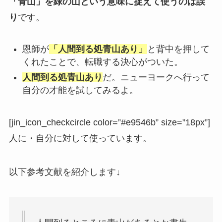
「青山」を緑の山という意味に捉えて使うのは誤
り
です。
恩師が
「人間到る処青山あり」
と背中を押して
くれたことで、転職する決心がついた。
人間到る処青山あり
だ。ニューヨークへ行って
自分の才能を試してみるよ。
[jin_icon_checkcircle color=”#e9546b” size=”18px”]
人に・
自分に
対して使っています。
以下参考文献を紹介します↓