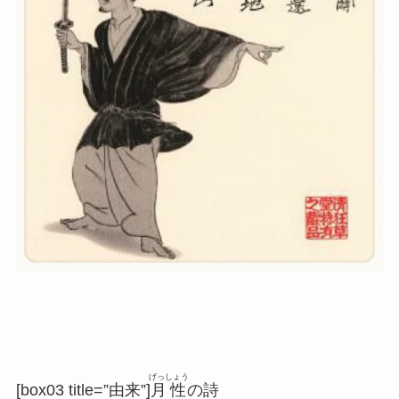
げっしょう
[box03 title=”由来”]
月性
の詩