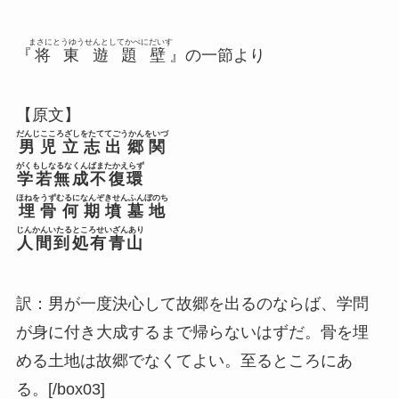
まさにとうゆうせんとしてかべにだいす
『
将東遊題壁
』の一節より
【原文】
だんじこころざしをたててごうかんをいづ
男児立志出郷関
がくもしなるなくんばまたかえらず
学若無成不復環
ほねをうずむるになんぞきせんふんぼのち
埋骨何期墳墓地
じんかんいたるところせいざんあり
人間到処有青山
訳：男が一度決心して故郷を出るのならば、学問
が身に付き大成するまで帰らないはずだ。骨を埋
める土地は故郷でなくてよい。至るところにあ
る。[/box03]