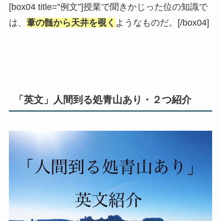
[box04 title=”例文”]授業で聞きかじった位の知識で
は、
葦の髄から天井を覗く
ようなものだ。[/box04]
「英文」人間到る処青山あり・２つ紹介