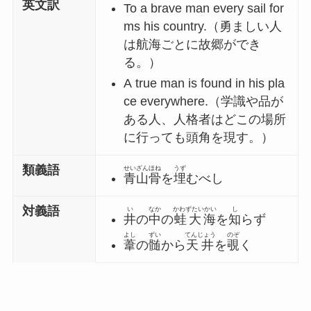
英文訳
To a brave man every sail for
ms his country.（勇ましい人
は航海ごとに故郷ができ
る。）
A true man is found in his pla
ce everywhere.（学識や品が
ある人、人格者はどこの場所
に行っても頭角を現す。）
類義語
せいざんほね
うず
青山骨
を
埋
むべし
対義語
い
なか
かわずたいかい
し
井
の
中
の
蛙大海
を
知
らず
よし
ずい
てんじょう
のぞ
葦
の
髄
から
天井
を
覗
く