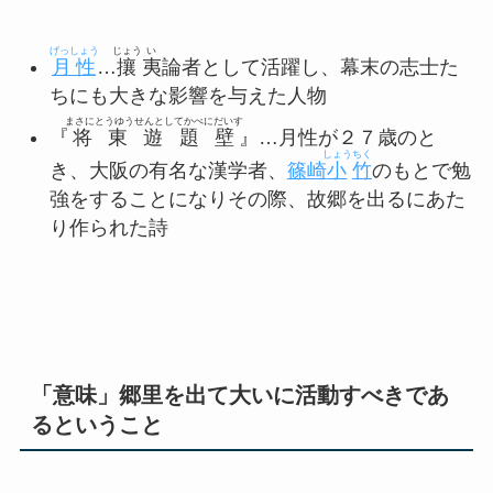
げっしょう
じょう
い
月性
…
攘
夷
論者として活躍し、幕末の志士た
ちにも大きな影響を与えた人物
まさにとうゆうせんとしてかべにだいす
『
将東遊題壁
』…月性が２７歳のと
しょう
ちく
き、大阪の有名な漢学者、
篠崎
小
竹
のもとで勉
強をすることになりその際、故郷を出るにあた
り作られた詩
「意味」郷里を出て大いに活動すべきであ
るということ