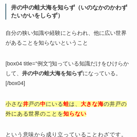
井の中の蛙大海を知らず（いのなかのかわず
たいかいをしらず）
自分の狭い知識や経験にとらわれ、他に広い世界
があることを知らないということ
[box04 title=”例文”]知っている知識だけをひけらか
して、
井の中の蛙大海を知らず
になっている。
[/box04]
小さな
井
戸の
中
にいる
蛙
は、
大きな海
の井戸の
外にある世界のことを
知らない
という意味から成り立っていることわざです。