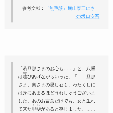
参考文献：
『無毛談』横山泰三にさゝ
ぐ/坂口安吾
「若旦那さまのお心も……」と、八重
むせ
は
噎
びあげながらいった、「……旦那
さま、奥さまの思し召も、わたくしに
は身にあまるほどうれしゅうございま
した、あのお言葉だけでも、女と生れ
かい
て来た
甲斐
があると存じました。……