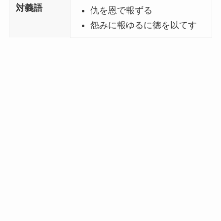
対義語
仇を恩で報ずる
怨みに報ゆるに徳を以てす