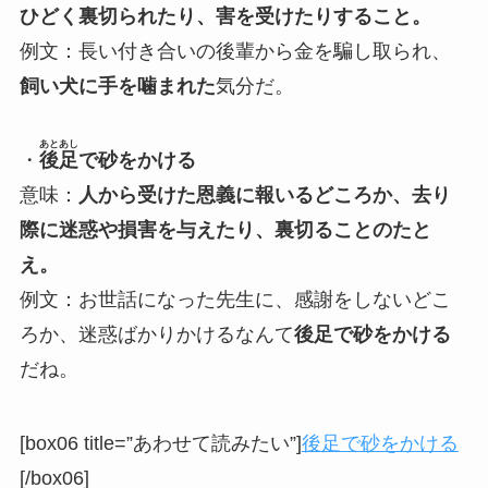
ひどく裏切られたり、害を受けたりすること。
例文：長い付き合いの後輩から金を騙し取られ、
飼い犬に手を噛まれた
気分だ。
あとあし
・
後足
で砂をかける
意味：
人から受けた恩義に報いるどころか、去り
際に迷惑や損害を与えたり、裏切ることのたと
え。
例文：お世話になった先生に、感謝をしないどこ
ろか、迷惑ばかりかけるなんて
後足で砂をかける
だね。
[box06 title=”あわせて読みたい”]
後足で砂をかける
[/box06]