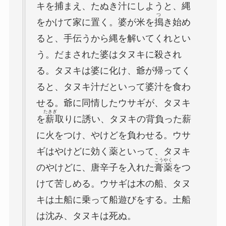
キを捕まえ、たぬき汁にしようと、縄
つ
をかけて家に置く。婆が米を
搗
き始め
ると、手伝うから縄を解いてくれとい
う。だまされた婆はタヌキに殺され
る。タヌキは婆に化け、爺が帰ってく
ると、タヌキ汁だといって婆汁を食わ
せる。爺に同情したウサギが、タヌキ
たきぎ
を
薪
取りに誘い、タヌキの背負った薪
に火をつけ、やけどを負わせる。ウサ
ギはやけどに効く薬といって、タヌキ
こうやく
のやけどに、唐辛子を入れた
膏薬
をつ
けて苦しめる。ウサギは木の船、タヌ
キは土船に乗って船遊びをする。土船
は沈み、タヌキは死ぬ。