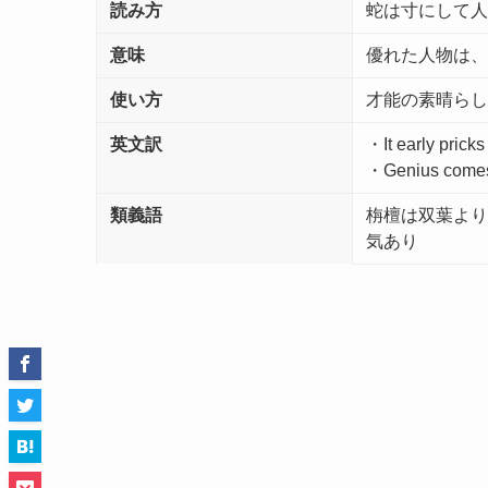
読み方
蛇は寸にして人
意味
優れた人物は、
使い方
才能の素晴らし
英文訳
・It early pr
・Genius com
類義語
栴檀は双葉より
気あり