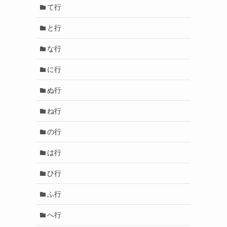
て行
と行
な行
に行
ぬ行
ね行
の行
は行
ひ行
ふ行
へ行