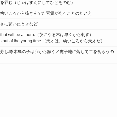
を吞む（じゃはすんにしてひとをのむ）
幼いころから抜きんでた素質があることのたとえ
さに驚いたときなど
icks that will be a thorn.（茨になる木は早くから刺す）
es out of the young time.（天才は、幼いころから天才だ）
芳し/啄木鳥の子は卵から頷く／虎子地に落ちて牛を食らうの