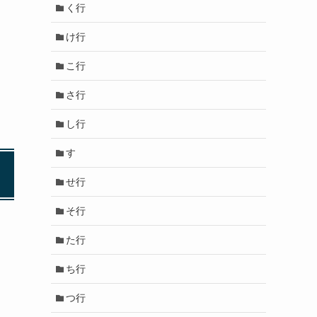
く行
け行
こ行
さ行
し行
す
せ行
そ行
た行
ち行
つ行