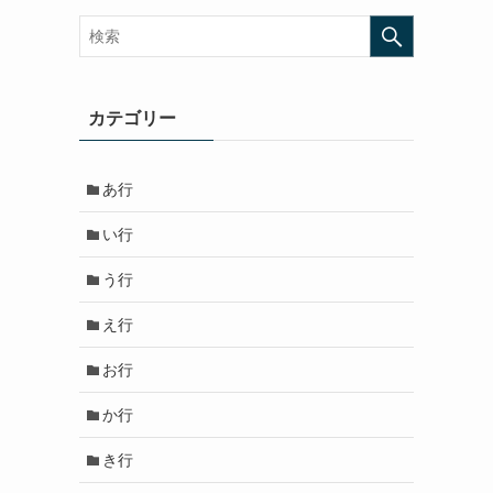
カテゴリー
あ行
い行
う行
え行
お行
か行
き行