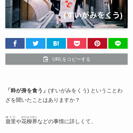
URLをコピーする
「粋が身を食う」
(すいがみをくう) ということわ
ざを聞いたことはありますか？
ゆうり
かりゅうかい
遊里
や
花柳界
などの事情に詳しくて、