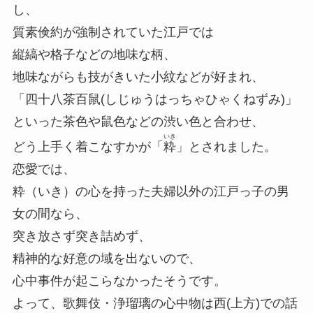
し、
質素倹約が強制されていた江戸では
縦縞や格子などの地味な柄、
地味ながらも技がきいた小紋などが好まれ、
「四十八茶百鼠(しじゅうはっちゃひゃくねずみ)」
といった茶色や鼠色などの渋い色と合わせ、
いき
どう上手く着こなすかが「
粋
」とされました。
恋愛では、
粋（いき）の心を持った夫婦以外の江戸っ子の男
女の間なら、
突き放さず突き詰めず、
精神的な好意の域を出ないので、
心中事件が起こらなかったそうです。
よって、歌舞伎・浄瑠璃の心中物は西(上方)での話