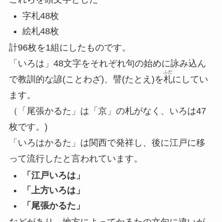
字札48枚
絵札48枚
計96枚を1組にしたものです。
「いろは」
48文字をそれぞれ句の始めに詠み込ん
ふだ
で教訓的な諺(ことわざ)、譬(たとえ)を
札
にしてい
ます。
（「尾張かるた」は「京」の札がなく、いろは47
枚です。)
「いろはかるた」は関西で発祥し、後に江戸に移
って流行したと言われています。
「江戸いろは」
「上方いろは」
「尾張かるた」