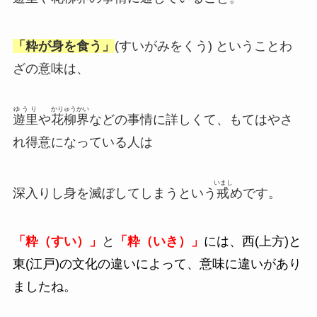
「粋が身を食う」
(すいがみをくう) ということわ
ざの意味は、
ゆうり
かりゅうかい
遊里
や
花柳界
などの事情に詳しくて、もてはやさ
れ得意になっている人は
いまし
深入りし身を滅ぼしてしまうという
戒
めです。
「粋（すい）」
と
「粋（いき）」
には、西(上方)と
東(江戸)の文化の違いによって、意味に違いがあり
ましたね。