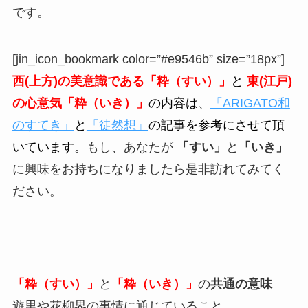
です。
[jin_icon_bookmark color=”#e9546b” size=”18px”]
西(上方)の美意識である「粋（すい）」
と
東(江戸)
の心意気「粋（いき）」
の内容は、
「ARIGATO和
のすてき」
と
「徒然想」
の記事を参考にさせて頂
いています。
もし、あなたが
「すい」
と
「いき」
に興味をお持ちになりましたら是非訪れてみてく
ださい。
「粋（すい）」
と
「粋（いき）」
の
共通の意味
遊里や花柳界の事情に通じていること。