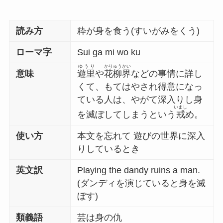
読み方
粋が身を食う(すいがみをくう)
ローマ字
Sui ga mi wo ku
ゆうり
かりゅうかい
意味
遊里
や
花柳界
などの事情に詳し
くて、もてはやされ得意になっ
ている人は、やがて深入りし身
いまし
を滅ぼしてしまうという
戒
め。
使い方
本文を忘れて 遊びの世界に深入
りしているとき
英文訳
Playing the dandy ruins a man.
(ダンディを演じていると身を滅
ぼす)
類義語
芸は身の仇