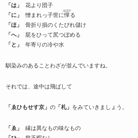
「は」
花より団子
はばか
「に」
憎まれっ子世に
憚
る
「ほ」
骨折り損のくたびれ儲け
「へ」
屁をひって尻つぼめる
「と」
年寄りの冷や水
馴染みのあることわざが並んでいますね。
それでは、途中は飛ばして
「ゑひもせす京」
の
「札」
をみていきましょう。
「ゑ」
縁は異なもの味なもの