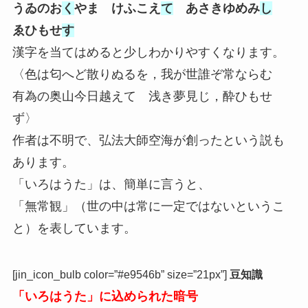
うゐのお
く
やま けふこえ
て
あさきゆめみ
し
ゑひもせ
す
漢字を当てはめると少しわかりやすくなります。
〈色は匂へど散りぬるを，我が世誰ぞ常ならむ
有為の奥山今日越えて 浅き夢見じ，酔ひもせ
ず〉
作者は不明で、弘法大師空海が創ったという説も
あります。
「いろはうた」は、簡単に言うと、
「無常観」（世の中は常に一定ではないというこ
と）を表しています。
[jin_icon_bulb color=”#e9546b” size=”21px”]
豆知識
「いろはうた」に込められた暗号