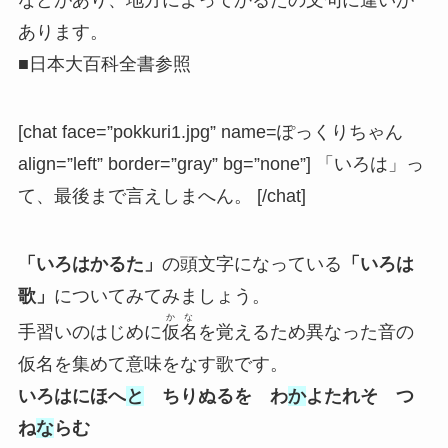
などがあり、地方によってかるたの文句に違いが
あります。
■日本大百科全書参照
[chat face=”pokkuri1.jpg” name=ぽっくりちゃん
align=”left” border=”gray” bg=”none”] 「いろは」っ
て、最後まで言えしまへん。 [/chat]
「いろはかるた」
の頭文字になっている
「いろは
歌」
についてみてみましょう。
かな
手習いのはじめに
仮名
を覚えるため異なった音の
仮名を集めて意味をなす歌です。
いろはにほへ
と
ちりぬるを わ
か
よたれそ つ
ね
な
らむ