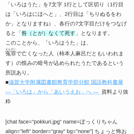
「いろはうた」を7文字 1行として区切り（1行目
は「いろはにほへと」、2行目は「ちりぬるをわ
か」となりますね）、各行の7文字目だけをつなげ
ると「
咎（とが）なくて死す
」となります。
このことから、「いろはうた」は、
えんざい
冤罪
で亡くなった人（柿本人麻呂だともいわれま
す）の恨みの暗号が込められたうたであるという
所説あり。
■
滋賀大学附属図書館教育学部分館 国語教科書展
―「いろは」から「あいうえお」へ ―
資料より抜
粋
[chat face=”pokkuri.jpg” name=ぽっくりちゃん
align=”left” border=”gray” bg=”none”] ちょっと怖お