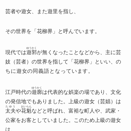
芸者や遊女、また遊里を指し、
その世界を「花柳界」と呼んでいます。
ゆうかく
現代では
遊郭
が無くなったことなどから、主に芸
妓（芸者）の世界を指して「花柳界」といい、
の
ちに遊女の同義語となっています。
ゆうかく
江戸時代の
遊廓
は代表的な娯楽の場であり、文化
の発信地でもありました。上級の
遊女
（芸娼）は
たゆう
おいらん
太夫
や
花魁
などと呼ばれ、富裕な町人や、
武家
・
公家
をお客としていました。このため上級の遊女
は、