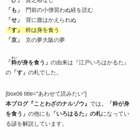
「ひ」
貧乏暇なし
「も」
門前の小僧習わぬ経を読む
「せ」
背に腹はかえられぬ
「す」
粋は身を食う
「京」
京の夢大阪の夢
すい
「
粋
が身を食う」
の由来は『江戸いろはかるた』
の
「す」
の札でした。
[box06 title=”あわせて読みたい”]
本ブログ『ことわざのナルゾウ』
では
、「粋が身
を食う」
の他にも
「いろはるた」の札
になってい
る諺を解説しています。