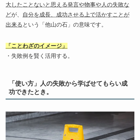
大したことないと思える発言や物事
や
人の失敗な
ど
が、
自分を成長、成功させる上で活かすことが
出来る
という「他山の石」の意味です。
「ことわざのイメージ」
・失敗例を賢く活用する。
「使い方」人の失敗から学ばせてもらい成
功できたとき。