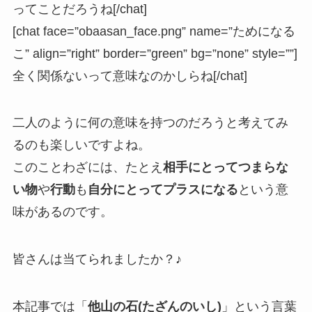
ってことだろうね[/chat]
[chat face=”obaasan_face.png” name=”ためになる
こ” align=”right” border=”green” bg=”none” style=””]
全く関係ないって意味なのかしらね[/chat]
二人のように何の意味を持つのだろうと考えてみ
るのも楽しいですよね。
このことわざには、たとえ
相手にとってつまらな
い物
や
行動
も
自分にとってプラスになる
という意
味があるのです。
皆さんは当てられましたか？♪
本記事では「
他山の石(たざんのいし)
」という言葉