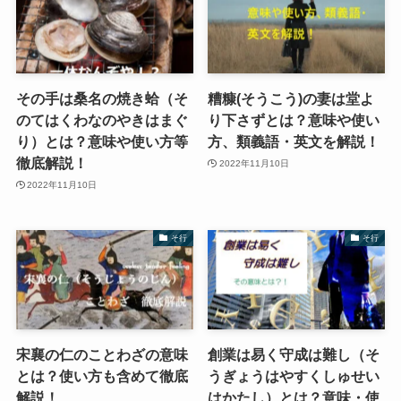
その手は桑名の焼き蛤（そ
糟糠(そうこう)の妻は堂よ
のてはくわなのやきはまぐ
り下さずとは？意味や使い
り）とは？意味や使い方等
方、類義語・英文を解説！
徹底解説！
2022年11月10日
2022年11月10日
そ行
そ行
宋襄の仁のことわざの意味
創業は易く守成は難し（そ
とは？使い方も含めて徹底
うぎょうはやすくしゅせい
解説！
はかたし）とは？意味・使