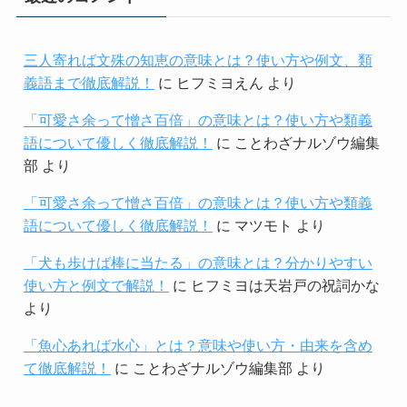
三人寄れば文殊の知恵の意味とは？使い方や例文、類
義語まで徹底解説！
に
ヒフミヨえん
より
「可愛さ余って憎さ百倍」の意味とは？使い方や類義
語について優しく徹底解説！
に
ことわざナルゾウ編集
部
より
「可愛さ余って憎さ百倍」の意味とは？使い方や類義
語について優しく徹底解説！
に
マツモト
より
「犬も歩けば棒に当たる」の意味とは？分かりやすい
使い方と例文で解説！
に
ヒフミヨは天岩戸の祝詞かな
より
「魚心あれば水心」とは？意味や使い方・由来を含め
て徹底解説！
に
ことわざナルゾウ編集部
より