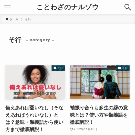
ことわざのナルゾウ
ホーム
そ行
そ行
– category –
そ行
そ行
備えあれば憂いなし（そな
袖振り合うも多生の縁の意
えあればうれいなし）と
味とは？使い方や類義語を
は？意味・類義語から使い
徹底解説！
方まで徹底解説！
2022年11月10日